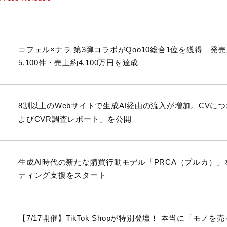
コフェル×ナラ 第3弾コラボがQoo10総合1位を獲得 発
5,100件・売上約4,100万円を達成
8割以上のWebサイトで生成AI経由の流入が増加。CVに
よびCVR調査レポート」を公開
生成AI時代の新たな購買行動モデル「PRCA（プルカ）
ティング支援をスタート
【7/17開催】TikTok Shopが特別登壇！ 本当に「モノを売