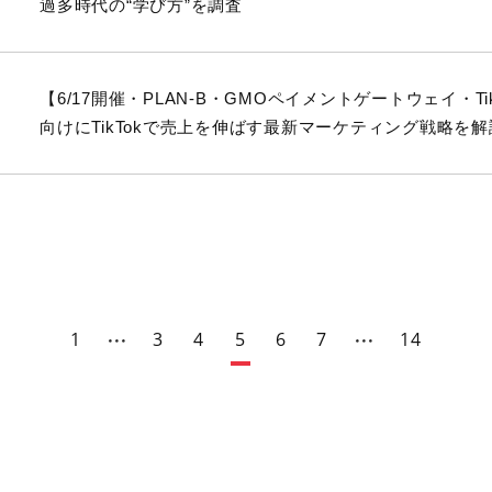
過多時代の“学び方”を調査
【6/17開催・PLAN-B・GMOペイメントゲートウェイ・TikTok
向けにTikTokで売上を伸ばす最新マーケティング戦略を解
1
3
4
5
6
7
14