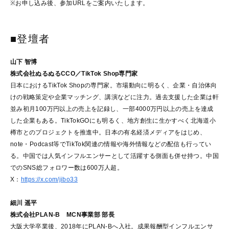
※お申し込み後、参加URLをご案内いたします。
■登壇者
山下 智博
株式会社ぬるぬるCCO／TikTok Shop専門家
日本におけるTikTok Shopの専門家。市場動向に明るく、企業・自治体向
けの戦略策定や企業マッチング、講演などに注力。過去支援した企業は軒
並み初月100万円以上の売上を記録し、一部4000万円以上の売上を達成
した企業もある。TikTokGOにも明るく、地方創生に生かすべく北海道小
樽市とのプロジェクトを推進中。日本の有名経済メディアをはじめ、
note・Podcast等でTikTok関連の情報や海外情報などの配信も行ってい
る。中国では人気インフルエンサーとして活躍する側面も併せ持つ。中国
でのSNS総フォロワー数は600万人超。
X：
https://x.com/jibo33
細川 遥平
株式会社PLAN-B MCN事業部 部長
大阪大学卒業後、2018年にPLAN-Bへ入社。成果報酬型インフルエンサ