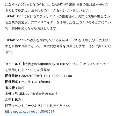
記念すべき第1回となる今回は、当社MCN事業部 部長の細川遥平がゲス
トとして参加し、山下氏とのトークセッションを行います。
TikTok Shopにおけるアフィリエイトの重要性や、実際に成果を出してい
る企業の共通点、アフィリエイターを活用した売上づくりの考え方につい
て、実例を交えながらお話しします。
TikTok Shopへの参入を検討している企業や、SNSを活用したEC売上拡
大を目指す企業にとって、実践的な知見をお届けします。ぜひご参加くだ
さい。
タイトル：
【時代はInstagramからTikTok Shopへ？】アフィリエイター
を活用した売上づくりの最前線
開催日時：
2026年7月9日（木）13:00～14:00
開催形式：
オンライン（Zoom）
参加費：
無料
主催：
FastMoss／株式会社ぬるぬる
お申し込み：
以下イベントページよりお申し込みください。
https://peatix.com/event/5063077