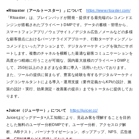
●Rtoaster（アールトースター）」について
https://www.rtoaster.com/
「Rtoaster」は、ブレインパッドが開発・提供する最先端のレコメンドエ
ンジンが搭載されたプライベートDMPです。データの蓄積・管理から、
スマートフォンアプリ／ウェブサイト／デジタル広告／メールなどの多様
な顧客接点におけるパーソナライズアプローチ、行動ターゲティング／レ
コメンドといったアクションまで、デジタルマーケティングを強力にサポ
ートします。複数のチャネルを横断した最適な顧客コミュニケーションを
高度かつ精緻に行うことが可能な、国内最大規模のプライベートDMPと
して、250社以上のさまざまな企業に導入・活用いただいております。
また、ツールの提供に留まらず、豊富な経験を有するデジタルマーケティ
ングコンサルタントによる導入・運用支援（要件定義からKPIの設計、施
策の設計・実行、効果測定・改善案の提示）までをトータルに提供してお
ります。
●Juicer（ジューサー）」について
https://juicer.cc/
Juicerはビッグデータ×人工知能により、見込み客を理解することを目的
とした無料のユーザー分析DMPです。ユーザー分析、アクセスログ解
析、A/Bテスト、パーソナライゼーション、ポップアップ、NPS、広告連
携、CRM連携などを提供しております。