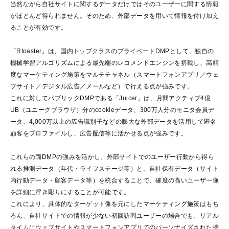
当然ながら自社サイトに関するデータだけではそのユーザーに関する情報
がほとんど得られません。そのため、外部データを用いて情報を付け加え
ることが有効です。
「Rtoaster」は、国内トップクラスのプライベートDMPとして、独自の
機械学習アルゴリズムによる最先端のレコメンドエンジンを搭載し、高精
度なマーケティング施策をマルチチャネル（スマートフォンアプリ／ウェ
ブサイト／デジタル広告／メールなど）で行える点が強みです。
これに対してパブリックDMPである「Juicer」は、月間アクティブ4億
UB（ユニークブラウザ）分のcookieデータ、300万人分のモニタ会員デ
ータ、4,000万以上の広告識別子などの膨大な外部データを活用して匿名
顧客をプロファイルし、広告配信等に活かせる点が強みです。
これらの両DMPの強みを活かし、外部サイトでのユーザー行動から得ら
れる推測データ（年代・ライフステージ等）と、自社保有データ（サイト
内行動データ・顧客データ等）を統合することで、確度の高いユーザー像
を詳細に浮き彫りにすることが可能です。
これにより、具体的なターゲット像を元にしたマーケティング施策はもち
ろん、自社サイトでの情報が少ない初回訪問ユーザーの場合でも、リアル
タイムにウェブサイトやスマートフォンアプリでのパーソナイズされた接