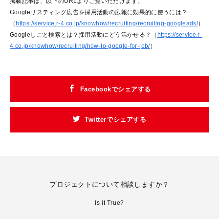
掲載記事は、以下のURLよりご覧いただけます。
Googleリスティング広告を採用活動の広報に効果的に使うには？
（
https://service.r-4.co.jp/knowhow/recruiting/recruiting-googleads/
）
Googleしごと検索とは？採用活動にどう活かせる？（
https://service.r-
4.co.jp/knowhow/recruiting/how-to-google-for-job/
）
Facebookでシェアする
Twitterでシェアする
プロジェクトについて相談しますか？
Is it True?