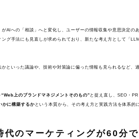
」がAIへの「相談」へと変化し、ユーザーの情報収集や意思決定の
ィング手法にも見直しが求められており、新たな考え方として「LL
手法かといった議論や、技術や対策論に偏った情報も見られるなど、
を
“Web上のブランドマネジメントそのもの”
と捉え直し、SEO・P
をいかに構築するか
という本質から、その考え方と実践方法を体系的
I時代のマーケティングが60分