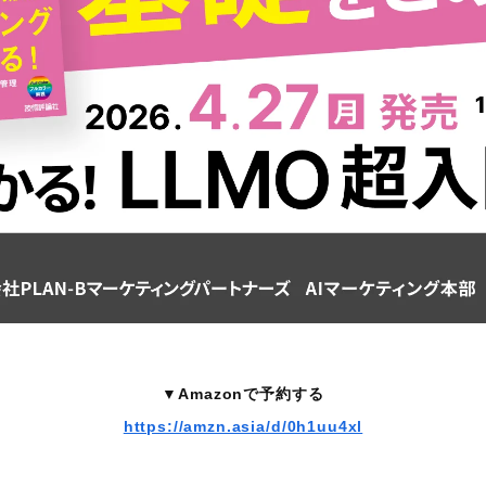
▼Amazonで予約する
https://amzn.asia/d/0h1uu4xl