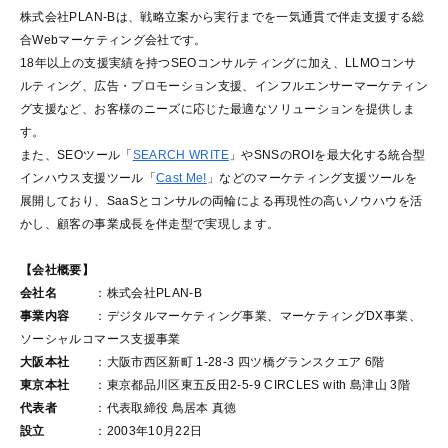
株式会社PLAN-Bは、戦略立案から実行までを一気通貫で伴走支援する総
合Webマーケティング会社です。
18年以上の支援実績を持つSEOコンサルティングに加え、LLMOコンサ
ルティング、広告・プロモーション支援、インフルエンサーマーケティン
グ支援など、お客様のニーズに応じた最適なソリューションを提供しま
す。
また、SEOツール「
SEARCH WRITE
」やSNSのROIを最大化する統合型
インハウス支援ツール「
Cast Me!
」などのマーケティング支援ツールを
展開しており、SaaSとコンサルの両輪による再現性の高いノウハウを活
かし、顧客の事業成長を伴走型で実現します。
【会社概要】
会社名
：株式会社PLAN-B
事業内容
：デジタルマーケティング事業、マーケティングDX事業、
ソーシャルコマース支援事業
大阪本社
：大阪市西区新町 1-28-3 四ツ橋グランスクエア 6階
東京本社
：東京都品川区東五反田2-5-9 CIRCLES with 島津山 3階
代表者
：代表取締役 鳥居本 真徳
設立
：2003年10月22日