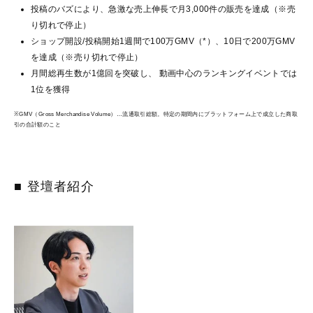
投稿のバズにより、急激な売上伸長で月3,000件の販売を達成（※売
り切れで停止）
ショップ開設/投稿開始1週間で100万GMV（*）、10日で200万GMV
を達成（※売り切れで停止）
月間総再生数が1億回を突破し、 動画中心のランキングイベントでは
1位を獲得
※GMV（Gross Merchandise Volume）…流通取引総額。特定の期間内にプラットフォーム上で成立した商取
引の合計額のこと
■ 登壇者紹介