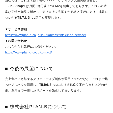
当社では、これまで数千社のSNSマーケティング支援実績を有し、
TikTok Shopでは月間1億円以上のGMVを創出しております。これらの豊
富な実績と知見を活かし、売上向上を見据えた戦略と実行により、成果に
つながるTikTok Shop活用を実現します。
▼サービス詳細
https://www.plan-b.co.jp/solution/sns/tiktokshop-service/
▼お問い合わせ
こちらからお気軽にご相談ください。
https://www.plan-b.co.jp/contact/
■ 今後の展望について
売上創出に寄与するクリエイティブ制作や運用ノウハウなど、これまで培
ったノウハウを活用し、TikTok Shopにおける戦略立案から立ち上げの伴
走、運用まで一貫したサポートを強化してまいります。
■ 株式会社PLAN-Bについて