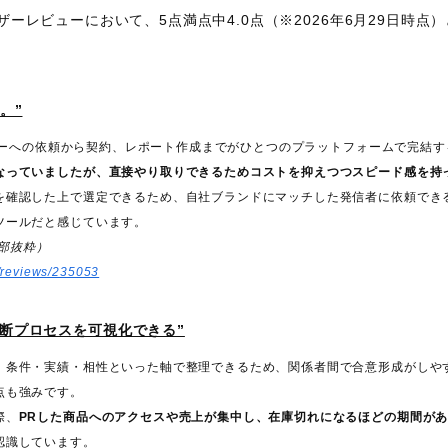
上のユーザーレビューにおいて、5点満点中4.0点（※2026年6月29
。
。”
エンサーへの依頼から契約、レポート作成までがひとつのプラットフォームで完結
なっていましたが、直接やり取りできるためコストを抑えつつスピード感を持
を確認した上で選定できるため、自社ブランドにマッチした発信者に依頼でき
ツールだと感じています。
一部抜粋）
e/reviews/235053
断プロセスを可視化できる”
、条件・実績・相性といった軸で整理できるため、関係者間で合意形成がしや
点も強みです。
際、
PRした商品へのアクセスや売上が集中し、在庫切れになるほどの期間が
認識しています。