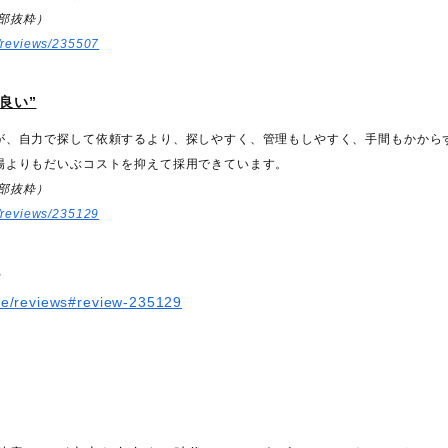
一部抜粋）
e/reviews/235507
良い”
が、自力で探して依頼するより、探しやすく、管理もしやすく、手間もかから
場よりもだいぶコストを抑えて採用できています。
一部抜粋）
e/reviews/235129
ら
-me/reviews#review-235129
て