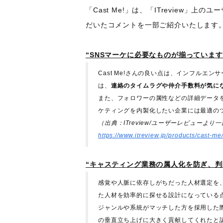
「Cast Me!」は、「ITreview」
だいたコメントを一部ご紹介いたします
“SNSマーケに必要なものが揃っています
Cast Me!さんの良い点は、インフル
は、
連絡のタイムラグや仲介手数料が気に
また、フォロワーの属性などの詳細データ
ケティングを内製化したい企業には最適の
（出典：ITreview/ユーザーレビューより
https://www.itreview.jp/products/cast-m
“キャスティング業務の属人化を防ぎ、判
感覚や人脈に依存しがちだった人材選定を
た人材を効率的に探せる設計になっている
ジャンルや系統がマッチした方を採用した
の垂直立ち上げに大きく貢献してくれたと