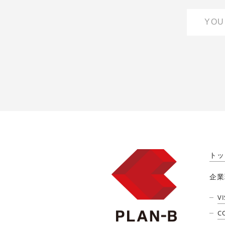
トッ
企業
V
C