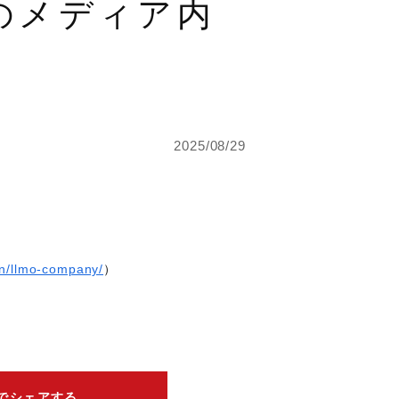
のメディア内
。
2025/08/29
mn/llmo-company/
）
erでシェアする