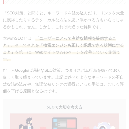
Analytics（GA4）
第7章：SEO対策でやってはいけないこと
「SEO対策」と聞くと、キーワードを詰め込んだり、リンクを大量
7-1.スパムポリシーの違反
に獲得したりするテクニカルな方法を思い浮かべる方もいらっしゃ
7-2.信頼性に欠ける情報を発信すること
るかもしれません。しかし、これは間違った解釈です。
7-3.質より量を重視すること
本来のSEOとは、
「
ユーザーにとって有益な情報を提供するこ
第8章：SEO対策の費用
と
」、そしてそれを「
検索エンジンも正しく認識できる状態にする
8-1.SEOコンサルティングサービスの費用
こと」
を第一に、WebサイトやWebページを改善していく施策で
8-2.SEOツールの費用
す。
第9章：【2026年】SEO対策のトレンド・動向
むしろGoogleは過剰なSEO対策、つまりスパム行為を嫌っており、
9-1.AIへの最適化（LLMO）の重要度が高まる
厳しく取り締まっています。上記に述べたようなキーワードの不自
9-2.「知る」と「行う」の分業化が進む
然な詰め込みや、無理な被リンクの獲得といった手法は、むしろ評
9-3.インテントマッチからコンテキストマッチへ
価を下げる原因となるのです。
9-4.一次情報と実体験の重要度が増す
9-5.先月のSEO注目トピック【2026年8月更新】
第10章：実際のSEO対策の施策事例
10-1.オウンドメディアの事例｜シナジーマーケティング株式会
社