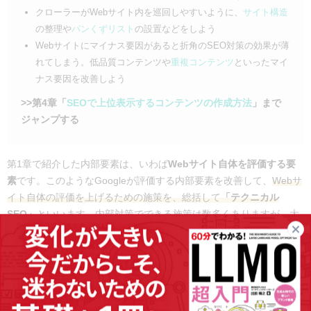
クローラーがWebサイト内を巡回しやすいように、
サイト構造
の整理や
パンくずリスト
の設置などをしよう
Webサイトにマイナス要因があると折角のSEO対策の効果が薄
れてしまう。低品質コンテンツや
重複コンテンツ
といったマイ
ナス要因を改善しよう
>>第4章「
SEOで上位表示するコンテンツの作成方法
」まで
ジャンプする
第1章で紹介した内部要素は、いわば
Webサイト自体を評価する要
素
です。このようなGoogleが評価する内部要素を改善して、
Webサ
イト自体の評価を上げるための施策を、総括して
「テクニカル
SEO」
といいます。
内部対策でできる施策は数多くありますが、大
別すると以下の３つに分けて考えることができます。
Webサイトが表示されるようにすること
クローラビリティ
（クロールのしやすさ）を向上すること
マイナス要因を削除すること