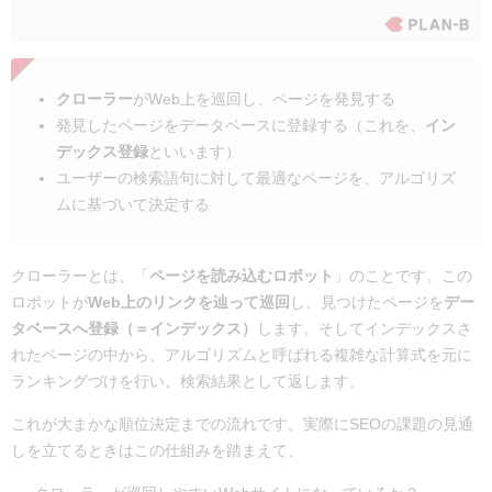
クローラー
がWeb上を巡回し、ページを発見する
発見したページをデータベースに登録する（これを、
イン
デックス登録
といいます）
ユーザーの検索語句に対して最適なページを、アルゴリズ
ムに基づいて決定する
クローラーとは、「
ページを読み込むロボット
」のことです。この
ロボットが
Web上のリンクを辿って巡回
し、見つけたページを
デー
タベースへ登録（＝インデックス）
します。そしてインデックスさ
れたページの中から、アルゴリズムと呼ばれる複雑な計算式を元に
ランキングづけを行い、検索結果として返します。
これが大まかな順位決定までの流れです。実際にSEOの課題の見通
しを立てるときはこの仕組みを踏まえて、