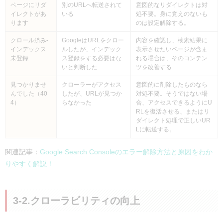
ページにリダ
別のURLへ転送されて
意図的なリダイレクトは対
イレクトがあ
いる
処不要。身に覚えのないも
ります
のは設定解除する。
クロール済み-
GoogleはURLをクロー
内容を確認し、検索結果に
インデックス
ルしたが、インデック
表示させたいページが含ま
未登録
ス登録をする必要はな
れる場合は、そのコンテン
いと判断した
ツを改善する
見つかりませ
クローラーがアクセス
意図的に削除したものなら
んでした（40
したが、URLが見つか
対処不要。そうではない場
4）
らなかった
合、アクセスできるようにU
RLを復活させる、またはリ
ダイレクト処理で正しいUR
Lに転送する。
関連記事：
Google Search Consoleのエラー解除方法と原因をわか
りやすく解説！
3-2.クローラビリティの向上