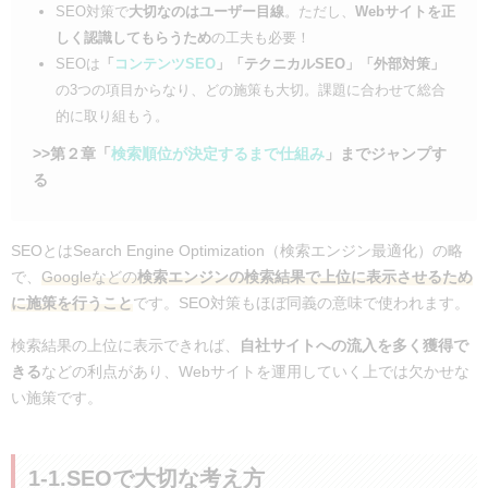
STEP 01：対策キーワードを選定する
SEO対策で
大切なのはユーザー目線
。ただし、
Webサイトを正
STEP 02：コンテンツを作成する
しく認識してもらうため
の工夫も必要！
STEP 03：Googleが内容を理解しやすいようにする（HTMLマ
SEOは
「
コンテンツSEO
」「テクニカルSEO」「外部対策」
ークアップ）
の3つの項目からなり、どの施策も大切。課題に合わせて総合
STEP 04：記事を公開する
的に取り組もう。
STEP 05：リライトをして最適化する
>>第２章「
検索順位が決定するまで仕組み
」までジャンプす
4-2.コンテンツ品質のチェック方法
る
4-3.コンテンツ作成時のよくある疑問（タイトルの付け方、文
字数など）
第5章：外部SEO対策のやり方（被リンク獲得・サイテ
SEOとはSearch Engine Optimization（検索エンジン最適化）の略
ーション獲得）
で、
Googleなどの
検索エンジンの検索結果で上位に表示させるため
5-1.外部サイトからの被リンク
に施策を行うこと
です。SEO対策もほぼ同義の意味で使われます。
5-2.サイテーションの獲得
検索結果の上位に表示できれば、
自社サイトへの流入を多く獲得で
第6章：効果測定の方法と使用ツール
きる
などの利点があり、Webサイトを運用していく上では欠かせな
6-1.検索順位：順位チェックツール
い施策です。
6-2.自然検索における表示回数やクリック数：Google Search
Console
6-3.サイトの流入数やコンバージョン数：Google
1-1.SEOで大切な考え方