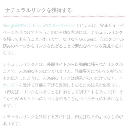
ということがSEOにおいては存在します。今回はユーザ…
ナチュラルリンクを獲得する
Google検索セントラルのスターターガイド
によれば、Webサイトや
ページを見つけてもらうために有効な方法には、
ナチュラルリンク
を張ってもらうこと
があります。なぜならGoogleは、主に
クロール
済みのページからリンクをたどることで新たなページを発見する
か
らです。
ナチュラルリンクとは、
外部サイトから自発的に張られたリンク
の
ことで、人為的なものは含まれません。評価要素についての解説で
もお伝えしたように、人為的なリンクは効果がないだけでなく、
ペ
ナルティ
を受けて評価を下げる要因にもなるため注意が必要です。
（例えば、リンクを張ることを目的として別サイトを立ち上げ、そ
こからWebサイトへのリンクを張ることはペナルティの対象になり
ます。）
ナチュラルリンクを獲得する方法には、例えば以下のようなものが
あります。