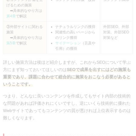
げるための施策
➡具体的なやり方は
第4章
で解説
③外部サイトに関わる
ナチュラルリンクの獲得
外部SEO、外部
施策
関連性の高いページから
対策、外部SEO
➡具体的なやり方は
のリンク獲得
対策など
第5章
で解説
サイテーション
（言及や
引用）の獲得
詳しい施策方法は後ほど紹介しますが、これからSEOについて学ぶ
方にまず知っておいてほしいのは
SEOで成果を出すにはどの施策も
重要であり、課題に合わせて総合的に施策をおこなう必要があると
いうことです。
つまり、どんなに良いコンテンツを作成してもサイト内部の技術的
な問題があれば評価されにくいですし、逆にいくら技術的に優れた
Webサイトであってもコンテンツの質が悪ければ上位表示するのは
難しくなります。