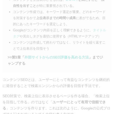
自性を出すこと
が特に重要視されている。
コンテンツ作成では、キーワード選定が重要。どのキーワード
を対策するかで
上位表示までの時間
や
成果
に差がでるため、目
的にあったキーワードを選定しよう。
Googleがコンテンツ内容を正しく理解できるように、
タイトル
タグ
や見出しタグを適切に使用する（HTMLマークアップ）
コンテンツは作成して終わりではなく、リライトを繰り返すこ
とで上位表示を目指そう
>>第5章「
外部サイトからのSEO評価を高める方法
」までジ
ャンプする
コンテンツSEOとは、ユーザーにとって有益なコンテンツを継続的
に発信することで検索エンジンからの評価を目指す手法です。
SEO対策で、検索上位に表示させるページを作る場合、「検索上位
を目指して作る」のではなく「
ユーザーにとって有用で信頼でき
る
」コンテンツを作ります。これは次のように、Googleの公式ブロ