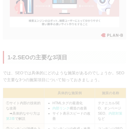
10-2.通信系サービスサイトの事例｜西日本電信電話株式会社
（NTT西日本）
第11章：SEO対策を勉強する方法
11-1.SEO対策が学べるWebサイト
11-2.SEO対策を学ぶのにおすすめの本
まとめ：SEO対策は難しいからこそ面白い
調査データ一覧
1-2.SEOの主要な3項目
では、SEOでは具体的にどのような施策があるのでしょうか。SEO
で主要な3つの施策項目について知っておきましょう。
具体的な施策例
施策の名称
①サイト内部の技術的
HTMLタグの最適化
テクニカルSE
な改善
内部リンク
構造の改善
O、オンページ
➡具体的なやり方は
サイト表示スピードの改
SEO、
内部対策
第3章
で解説
善
など
②コンテンツ評価を上
コンテンツの作成・改善
コンテンツSEO