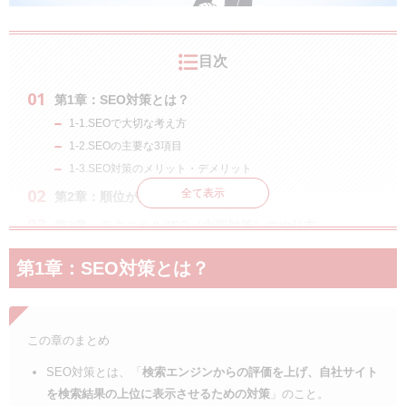
目次
第1章：SEO対策とは？
1-1.SEOで大切な考え方
1-2.SEOの主要な3項目
1-3.SEO対策のメリット・デメリット
全て表示
第2章：順位が決定する仕組み
第3章：テクニカルSEO（内部対策）のやり方
3-1.Webサイトが表示されるようにする
第1章：SEO対策とは？
3-2.クローラビリティの向上
3-3.マイナス要因の削除
第4章：SEOで上位表示するコンテンツの作成方法（コ
この章のまとめ
ンテンツSEO）
4-1.コンテンツを作成する前に：Googleの検索品質評価ガイド
SEO対策とは、「
検索エンジンからの評価を上げ、自社サイト
ライン
を検索結果の上位に表示させるための対策
」のこと。