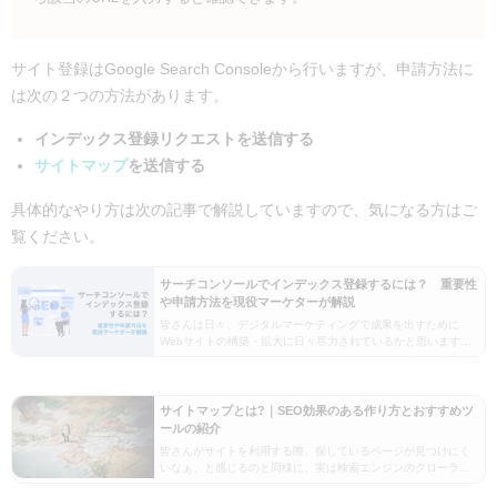
サイト登録はGoogle Search Consoleから行いますが、申請方法に
は次の２つの方法があります。
インデックス登録リクエストを送信する
サイトマップ
を送信する
具体的なやり方は次の記事で解説していますので、気になる方はご
覧ください。
サーチコンソールでインデックス登録するには？ 重要性
や申請方法を現役マーケターが解説
皆さんは日々、デジタルマーケティングで成果を出すために
Webサイトの構築・拡大に日々尽力されているかと思います
が、制作したページが集客に寄与できているか把握されている
でしょうか。Webページが検索結果に表示されるためには…
サイトマップとは?｜SEO効果のある作り方とおすすめツ
ールの紹介
皆さんがサイトを利用する際、探しているページが見つけにく
いなぁ、と感じるのと同様に、実は検索エンジンのクローラー
にとっても、ストレスを感じさせるサイト構成になっている、