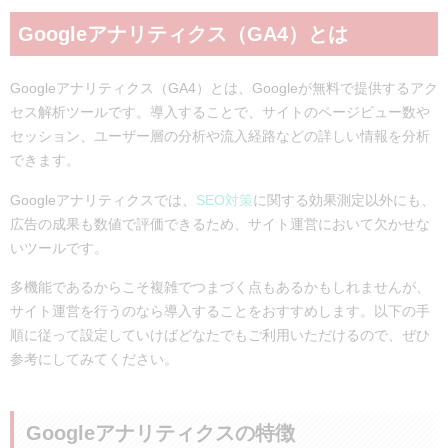
ステップ3：プラットフォームの選択
Googleアナリティクス（GA4）とは
ステップ4：トラッキングコードを設置
Googleアナリティクスの使い方②初期設定でやっておく
べきこと
Googleアナリティクス（GA4）とは、Googleが無料で提供するアク
セス解析ツールです。導入することで、サイトのページビュー数や
コンバージョン（キーイベント）の設定
セッション、ユーザー層の分析や流入経路などの詳しい情報を分析
IP除外設定
できます。
クロスドメイントラッキング
設定が完了しているか確認する
Googleアナリティクスでは、
SEO対策
に関する効果測定以外にも、
データストリームから確認
広告の成果も数値で評価できるため、サイト運営において欠かせな
リアルタイムレポートから確認
いツールです。
初心者におすすめの5つの「レポート」の使い方
多機能であるからこそ複雑でつまづく点もあるかもしれませんが、
レポートのスナップショット
サイト運営を行うのなら導入することをおすすめします。以下の手
ユーザー属性の概要
順に従って設定していけばどなたでもご利用いただけるので、ぜひ
テクノロジーの概要
参考にしてみてください。
トラフィック獲得
ページとスクリーン
Googleアナリティクスの特徴
もっと簡単にWebサイトの重要指標を計測するには？