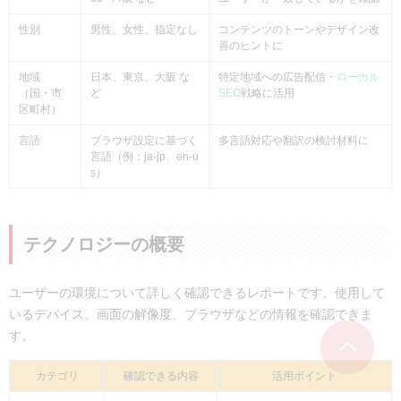
性別
男性、女性、指定なし
コンテンツのトーンやデザイン改
善のヒントに
地域
日本、東京、大阪 な
特定地域への広告配信・
ローカル
（国・市
ど
SEO
戦略に活用
区町村）
言語
ブラウザ設定に基づく
多言語対応や翻訳の検討材料に
言語（例：ja-jp、en-u
s）
テクノロジーの概要
ユーザーの環境について詳しく確認できるレポートです。使用して
いるデバイス、画面の解像度、ブラウザなどの情報を確認できま
す。
カテゴリ
確認できる内容
活用ポイント