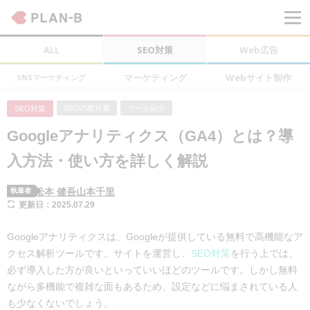
ALL
SEO対策
Web広告
マーケティング
Webサイト制作
SNSマーケティング
SEOの教科書
ツール紹介
SEO対策
Googleアナリティクス（GA4）とは？導
入方法・使い方を詳しく解説
松本 健吾
山本千里
執筆者
更新日：2025.07.29
Googleアナリティクスは、Googleが提供している無料で高機能なア
クセス解析ツールです。サイトを運営し、
SEO対策
を行う上では、
必ず導入した方が良いといっていいほどのツールです。しかし無料
ながら多機能で複雑な面もあるため、設定などに悩まされている人
も少なくないでしょう。