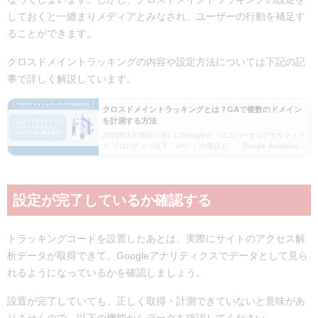
しておくと一纏まりメディアとみなされ、ユーザーの行動を補足す
ることができます。
クロスドメイントラッキングの内容や設定方法については下記の記
事で詳しく解説しています。
クロスドメイントラッキングとは？GAで複数のドメイン
を計測する方法
2022年3月16日（水）にGoogleが「ユニバーサルアナリティク
ス プロパティ（以下、UA）」の廃止と、「Google Analytics 4
プロパティ（以下、GA4）」への移行を発表して以来、これま
でよりもGoo…
設定が完了しているか確認する
トラッキングコードを設置したあとは、実際にサイトのアクセス解
析データが取得できて、Googleアナリティクスでデータとして見ら
れるようになっているかを確認しましょう。
設置が完了していても、正しく取得・計測できていないと意味があ
りませんので、以下の機能からデータを確認してください。