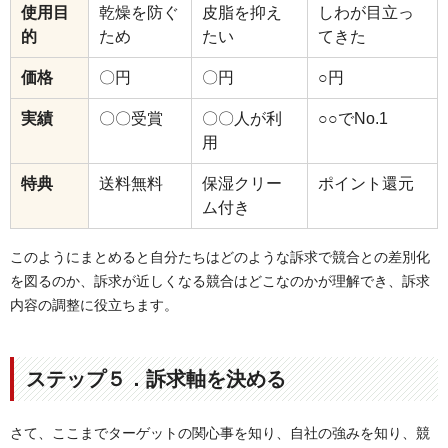
使用目
乾燥を防ぐ
皮脂を抑え
しわが目立っ
的
ため
たい
てきた
価格
〇円
〇円
○円
実績
〇〇受賞
〇〇人が利
○○でNo.1
用
特典
送料無料
保湿クリー
ポイント還元
ム付き
このようにまとめると自分たちはどのような訴求で競合との差別化
を図るのか、訴求が近しくなる競合はどこなのかが理解でき、訴求
内容の調整に役立ちます。
ステップ５．訴求軸を決める
さて、ここまでターゲットの関心事を知り、自社の強みを知り、競