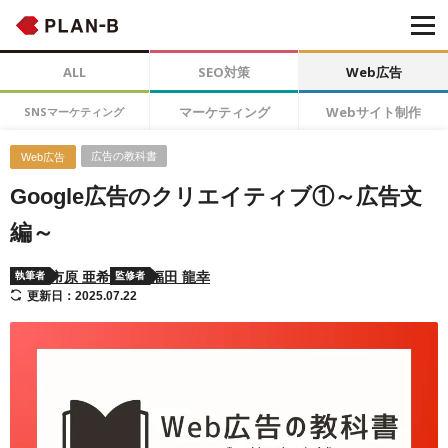
ALL
SEO対策
Web広告
マーケティング
Webサイト制作
SNSマーケティング
広告の教科書
Web広告
Google広告のクリエイティブ①～広告文
編～
市原 亜希
福田 龍幸
執筆者
監修者
更新日：2025.07.22