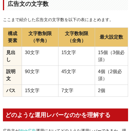
広告文の文字数
ここまで紹介した広告文の文字数を以下の表にまとめます。
構成
文字数制限
文字数制限
最大設定数
要素
（半角）
（全角）
見出
30文字
15文字
15個（3個必
し
須）
説明
90文字
45文字
4個（2個必
文
須）
パス
15文字
7文字
2個
どのような運用レバーなのかを理解する
広告文が
Web広告
運用においてどのような運用レバーであるか、理