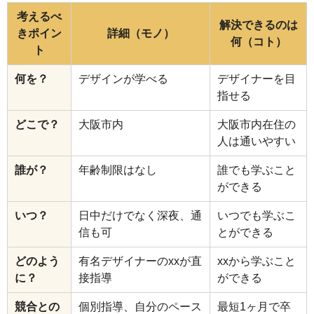
考えるべ
解決できるのは
きポイン
詳細（モノ）
何（コト）
ト
何を？
デザインが学べる
デザイナーを目
指せる
どこで？
大阪市内
大阪市内在住の
人は通いやすい
誰が？
年齢制限はなし
誰でも学ぶこと
ができる
いつ？
日中だけでなく深夜、通
いつでも学ぶこ
信も可
とができる
どのよう
有名デザイナーのxxが直
xxから学ぶこと
に？
接指導
ができる
競合との
個別指導、自分のペース
最短1ヶ月で卒