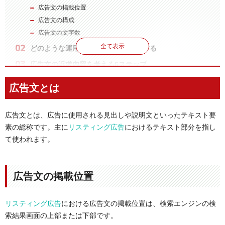
広告文の掲載位置
広告文の構成
広告文の文字数
全て表示
どのような運用レバーなのかを理解する
広告文の訴求内容を考える6ステップ
ステップ1．ゴールを決める
広告文とは
ステップ2．ターゲットを深ぼる
ステップ3．商材/サービスの売りを見つける
広告文とは、広告に使用される見出しや説明文といったテキスト要
ステップ4．競合と比較する
素の総称です。主に
リスティング広告
におけるテキスト部分を指し
ステップ５．訴求軸を決める
て使われます。
ステップ６．LPとの一貫性を確認する
広告文を作成する
レスポンシブ検索広告を意識して、訴求の重複を避ける
広告文の掲載位置
広告見出し（タイトル）にキーワードを含める
記号や数字を取り入れる
リスティング広告
における広告文の掲載位置は、検索エンジンの検
フレームワークを活用する
索結果画面の上部または下部です。
リアルイメージ型