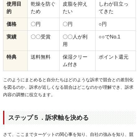
使用目
乾燥を防ぐ
皮脂を抑え
しわが目立っ
的
ため
たい
てきた
価格
〇円
〇円
○円
実績
〇〇受賞
〇〇人が利
○○でNo.1
用
特典
送料無料
保湿クリー
ポイント還元
ム付き
このようにまとめると自分たちはどのような訴求で競合との差別化
を図るのか、訴求が近しくなる競合はどこなのかが理解でき、訴求
内容の調整に役立ちます。
ステップ５．訴求軸を決める
さて、ここまでターゲットの関心事を知り、自社の強みを知り、競