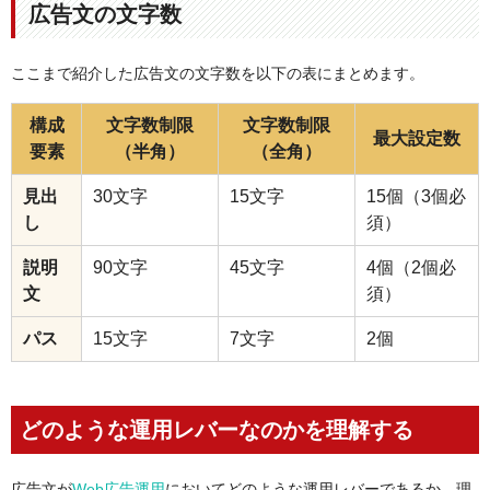
広告文の文字数
ここまで紹介した広告文の文字数を以下の表にまとめます。
構成
文字数制限
文字数制限
最大設定数
要素
（半角）
（全角）
見出
30文字
15文字
15個（3個必
し
須）
説明
90文字
45文字
4個（2個必
文
須）
パス
15文字
7文字
2個
どのような運用レバーなのかを理解する
広告文が
Web広告運用
においてどのような運用レバーであるか、理