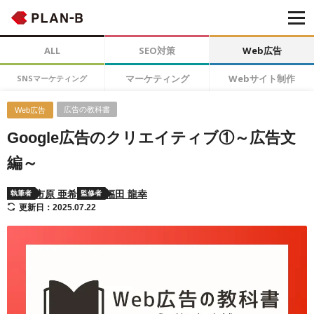
ALL
SEO対策
Web広告
マーケティング
Webサイト制作
SNSマーケティング
広告の教科書
Web広告
Google広告のクリエイティブ①～広告文
編～
市原 亜希
福田 龍幸
執筆者
監修者
更新日：2025.07.22