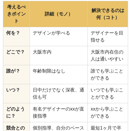
考えるべ
解決できるのは
きポイン
詳細（モノ）
何（コト）
ト
何を？
デザインが学べる
デザイナーを目
指せる
どこで？
大阪市内
大阪市内在住の
人は通いやすい
誰が？
年齢制限はなし
誰でも学ぶこと
ができる
いつ？
日中だけでなく深夜、通
いつでも学ぶこ
信も可
とができる
どのよう
有名デザイナーのxxが直
xxから学ぶこと
に？
接指導
ができる
競合との
個別指導、自分のペース
最短1ヶ月で卒