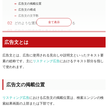
広告文の掲載位置
広告文の構成
広告文の文字数
全て表示
どのような運用レバーなのかを理解する
広告文の訴求内容を考える6ステップ
ステップ1．ゴールを決める
広告文とは
ステップ2．ターゲットを深ぼる
ステップ3．商材/サービスの売りを見つける
広告文とは、広告に使用される見出しや説明文といったテキスト要
ステップ4．競合と比較する
素の総称です。主に
リスティング広告
におけるテキスト部分を指し
ステップ５．訴求軸を決める
て使われます。
ステップ６．LPとの一貫性を確認する
広告文を作成する
レスポンシブ検索広告を意識して、訴求の重複を避ける
広告文の掲載位置
広告見出し（タイトル）にキーワードを含める
記号や数字を取り入れる
リスティング広告
における広告文の掲載位置は、検索エンジンの検
フレームワークを活用する
索結果画面の上部または下部です。
リアルイメージ型