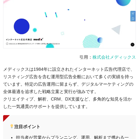
事業内容
運用型広告コンサルティング、広告運用代
行、マーケティング支援、クリエイティブ制
作支援、ビジネス・インキュベーション
電話番号
非公開
コーポレートサイ
https://anagrams.jp/
トURL
事例・実績
事例ページ
引用：
株式会社メディックス
メディックスは1984年に設立されたインターネット広告代理店で、
リスティング広告を含む運用型広告全般において多くの実績を持っ
ています。特定の広告運用に留まらず、デジタルマーケティングの
全体最適を追求した戦略立案と実行が強みです。
クリエイティブ、解析、CRM、DX支援など、多角的な知見を活か
した一気通貫のサポートを提供しています。
注目ポイント
担当者が営業からプランニング、運用、解析まで携わる一