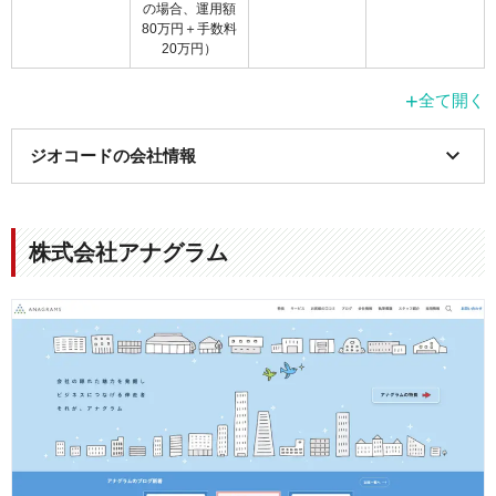
の場合、運用額
80万円＋手数料
20万円）
+
全て開く
ジオコードの会社情報
項目
詳細
株式会社アナグラム
会社名
株式会社ジオコード
本社所在地
〒160-0022 東京都新宿区新宿4-1-6 JR新宿ミ
ライナタワー 10F
事業内容
■Webマーケティング事業
・オーガニックマーケティング
・Web広告
■クラウドセールステック事業
・クラウド業務支援ツールの開発、販売、サ
ポート