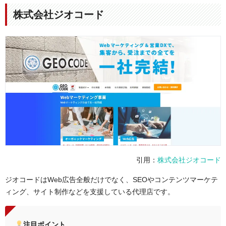
電話番号
PLAN-B：
大阪本社：06-6578-5558
、
東京本
社：03-3446-7577
株式会社ジオコード
PLAN-Bマーケティングパートナーズ：
大阪本
社：06-6535-3344
、
東京本社：03-3446-7701
コーポレートサ
PLAN-B：
https://www.plan-b.co.jp/
イトURL
PLAN-Bマーケティングパートナーズ：
https://
www.pbmp.co.jp/
事例・実績
リスティング広告の事例ページ
引用：
株式会社ジオコード
ジオコードはWeb広告全般だけでなく、SEOやコンテンツマーケテ
ィング、サイト制作などを支援している代理店です。
注目ポイント