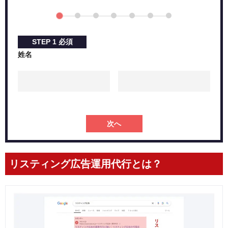
予算の決め方
費用の決まり方
リスティング広告運用代行の事例
STEP
1
必須
BtoBサービス（映像制作サービス）の事例
姓名
BtoCサービス（不動産売却）の事例
リスティング広告代理店に関するよくある質問
リスティング広告の認定代理店はどこですか？
リスティング広告運用代行の乗り換えを検討すべきタイミング
は？
次へ
リスティング広告運用代行ができる大手の代理店は？
まとめ：リスティング広告について迷っているならまず
はご相談を
リスティング広告運用代行とは？