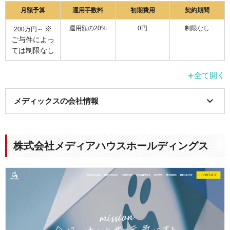
月額予算
運用手数料
初期費用
契約期間
※
運用額の20%
0円
制限なし
200万円～
ご与件によっ
ては制限なし
+
全て開く
メディックスの会社情報
項目
詳細
株式会社メディアハウスホールディングス
会社名
株式会社メディックス
本社所在地
〒101-0051 東京都千代田区神田神保町1-105
神保町三井ビルディング 19F
事業内容
デジタルマーケティングの総合コンサルティ
ング
1.インターネット広告の代理店業務
2.インターネット広告の企画・制作