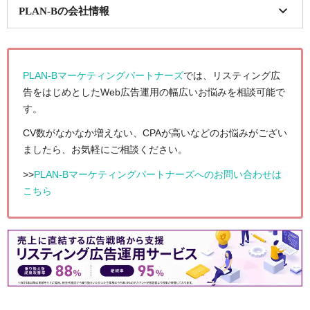
PLAN-Bの会社情報
項目
詳細
PLAN-Bマーケティングパートナーズ
では、リスティング広
会社名
株式会社PLAN-B
株式会社PLAN-Bマーケティングパートナーズ
告をはじめとしたWeb広告運用の幅広いお悩みを相談可能で
す。
本社所在地
大阪本社: 〒550-0013 大阪市西区新町1-28-3
四ツ橋グランスクエア 6階
CV数がなかなか増えない、CPAが高いなどのお悩みがござい
東京本社: 〒141-0022 東京都品川区東五反田2-
ましたら、お気軽にご相談ください。
5-9 CIRCLES with 島津山 3階
>>
PLAN-Bマーケティングパートナーズへのお問い合わせは
事業内容
デジタルマーケティング事業
–
SEOコンサルティング
こちら
–
コンテンツライティング
–
広告・プロモーション支援
–
コンテンツマーケティング支援
–
Webサイト制作
–
インフルエンサーマーケティング支援
マーケ
ティングDX事業
–
SEARCH WRITE
–
Cast Me!
ASP事業メディア事業