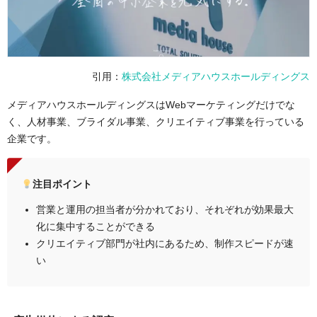
3.Webサイトの構築
4.Web解析の運用コンサルティング
5.CRMコンサルティング
6.データ活用基盤の構築
7.メディア支援事業（営業代行、サービス開
発など）
引用：
株式会社メディアハウスホールディングス
電話番号
03-5280-9471
メディアハウスホールディングスはWebマーケティングだけでな
コーポレートサイ
https://www.medix-inc.co.jp/
く、人材事業、ブライダル事業、クリエイティブ事業を行っている
トURL
企業です。
事例・実績
事例ページ
注目ポイント
営業と運用の担当者が分かれており、それぞれが効果最大
化に集中することができる
クリエイティブ部門が社内にあるため、制作スピードが速
い