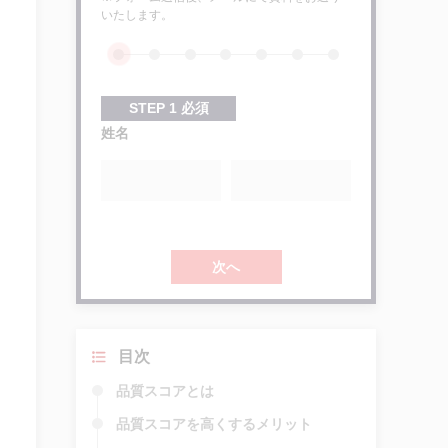
いたします。
STEP
1
必須
姓名
次へ
目次
品質スコアとは
品質スコアを高くするメリット