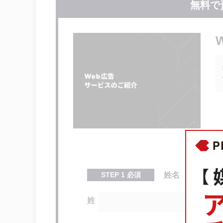
無料で
広告とキーワードの関連性
ランディングページの品質
品質スコアが算出される要素
推定クリック率
広告の関連性
ランディングページの利便性
品質スコアが低いとどうなる？
不利な場所で表示される
広告費用が高額になる可能性がある
コンバージョンしづらくなる
STEP
1
必須
姓名
品質スコアの確認方法
品質スコアを改善する方法
姓
推定クリック率の改善