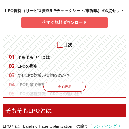
LPO資料（サービス資料/LPチェックシート/事例集）の3点セット
今すぐ無料ダウンロード
目次
そもそもLPOとは
LPOの歴史
なぜLPO対策が大切なのか？
LPO対策で重視すべきポイントとは
全て表示
LPOの基礎知識：CROとの違いは？
LPOにおける各項目の重要性
そもそもLPOとは
ペルソナ設定
デザイン
A/Bテスト
LPOとは、Landing Page Optimization、の略で「
ランディングペー