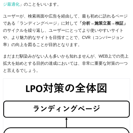
フォームデザイン
ジ最適化
」のことをいいます。
コピーライティング
ユーザーが、検索画面や広告を経由して、最も初めに訪れるページ
SEO
である「ランディングページ」に対して
「分析→施策立案→検証」
LPO対策における施策のフローとは？
のサイクルを繰り返し、ユーザーにとってより使いやすいサイト
分析
や、より魅力的なサイトを目指すことで、CVR（コンバージョン
施策立案
率）の向上を図ることが目的となります。
検証
まだまだ馴染みがない人も多いかも知れませんが、WEB上での売上
LPO対策のコツ
拡大を始めとする目的の達成においては、非常に重要な対策の一つ
継続的なデータ分析
と言えるでしょう。
シンプルで明確なメッセージ
強力なコールトゥアクション（CTA)
レスポンシブデザインの採用
A/Bテストの実施
LPO対策とSEO
まとめ