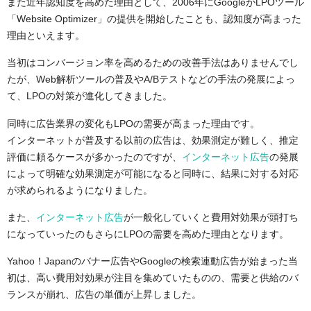
また近年認知度を高めた理由として、2006年にGoogleがLPOツール
「Website Optimizer」の提供を開始したことも、認知度が高まった
理由といえます。
当初はコンバージョン率を高めるための改善手法はありませんでし
たが、Web解析ツールの普及やA/Bテストなどの手法の発展によっ
て、LPOの対策が進化してきました。
同時に広告業界の変化もLPOの需要が高まった理由です。
インターネットが普及する以前の広告は、効果測定が難しく、推定
評価に頼るケースが多かったのですが、
インターネット広告
の発展
によって明確な効果測定が可能になると同時に、結果に対する対応
が求められるようになりました。
また、
インターネット広告
が一般化していくと費用対効果が頭打ち
になっていったのもさらにLPOの需要を高めた理由となります。
Yahoo！Japanのバナー広告やGoogleの検索連動広告が始まった当
初は、高い費用対効果が注目を集めていたものの、需要と供給のバ
ランスが崩れ、広告の単価が上昇しました。